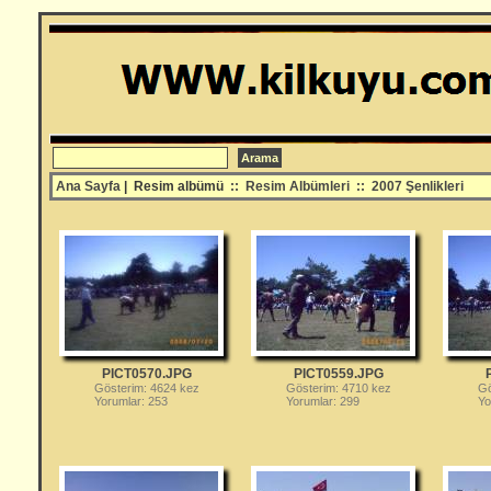
Ana Sayfa
| Resim albümü
::
Resim Albümleri
::
2007 Şenlikleri
PICT0570.JPG
PICT0559.JPG
Gösterim: 4624 kez
Gösterim: 4710 kez
Gö
Yorumlar: 253
Yorumlar: 299
Yo