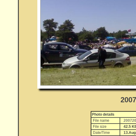
2007
Photo details
File name
200720
File size
42.5 K
Date/Time
13.Aug