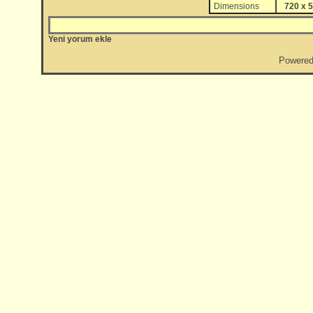
Dimensions
720 x 5
Yeni yorum ekle
Powere